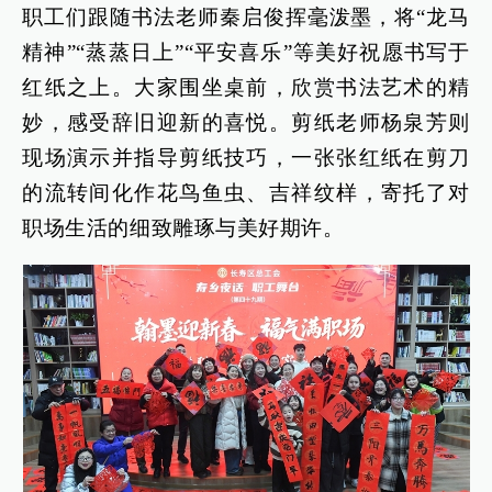
职工们跟随书法老师秦启俊挥毫泼墨，将“龙马
精神”“蒸蒸日上”“平安喜乐”等美好祝愿书写于
红纸之上。大家围坐桌前，欣赏书法艺术的精
妙，感受辞旧迎新的喜悦。剪纸老师杨泉芳则
现场演示并指导剪纸技巧，一张张红纸在剪刀
的流转间化作花鸟鱼虫、吉祥纹样，寄托了对
职场生活的细致雕琢与美好期许。