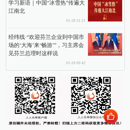
学习新语｜中国“冰雪热”传遍大
江南北
01-28 21:21
经纬线·“欢迎芬兰企业到中国市
场的‘大海’来‘畅游’”，习主席会
见芬兰总理时这样说
01-28 09:42