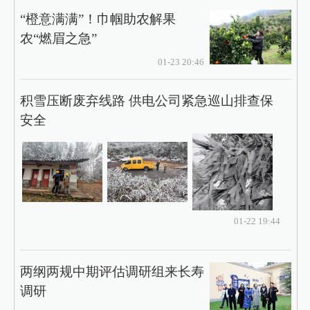
“橙意满满”！巾帼助农解果
农“燃眉之急”
01-23 20:46
积雪压断废弃线路 供电公司紧急巡山排查保
安全
01-22 19:44
两纲两规中期评估调研组来长寿
调研