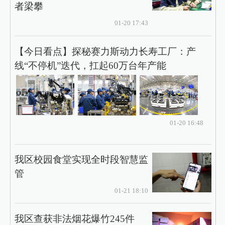
者梁攀
01-20 17:43
【今日看点】探秘赛力斯动力长寿工厂：产
线“不停机”迭代，扛起60万台年产能
01-20 16:48
我区校园食堂实现全时段智慧监
管
01-21 18:10
我区查获非法烟花爆竹245件