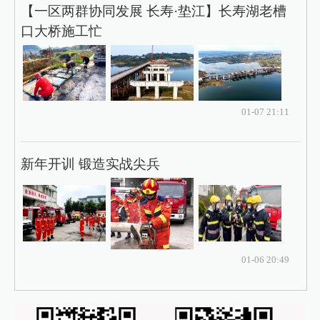
【一区两群协同发展 长寿·垫江】长寿湖老槽
口大桥施工忙
01-07 21:11
新年开训 锻造实战尖兵
01-06 20:49