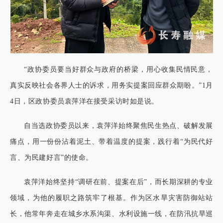
“政协委员要当好群众与政府的桥梁，用心收集民情民意，
真实反映社会各界人士的诉求，用务实提案回应群众期盼。”1月
4日，区政协委员袁萍洋在接受采访时如是说。
自当选政协委员以来，袁萍洋始终聚焦民生热点、破解发展
痛点，用一份份沾着泥土、带着温度的提案，践行着“为民代好
言、为民建好言”的使命。
袁萍洋始终坚持“调研在前、提案在后”，而长期深耕的专业
领域，为他的履职之路筑牢了根基。作为区水旱灾害防御站站
长，他常年奔走在城乡水系沟渠、水利设施一线，在防汛抗旱巡