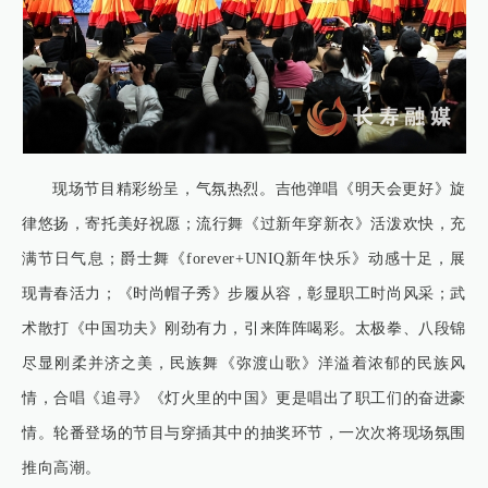
现场节目精彩纷呈，气氛热烈。吉他弹唱《明天会更好》旋
律悠扬，寄托美好祝愿；流行舞《过新年穿新衣》活泼欢快，充
满节日气息；爵士舞《forever+UNIQ新年快乐》动感十足，展
现青春活力；《时尚帽子秀》步履从容，彰显职工时尚风采；武
术散打《中国功夫》刚劲有力，引来阵阵喝彩。太极拳、八段锦
尽显刚柔并济之美，民族舞《弥渡山歌》洋溢着浓郁的民族风
情，合唱《追寻》《灯火里的中国》更是唱出了职工们的奋进豪
情。轮番登场的节目与穿插其中的抽奖环节，一次次将现场氛围
推向高潮。