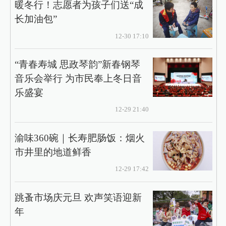
长加油包”
12-30 17:10
“青春寿城 思政琴韵”新春钢琴
音乐会举行 为市民奉上冬日音
乐盛宴
12-29 21:40
渝味360碗｜长寿肥肠饭：烟火
市井里的地道鲜香
12-29 17:42
跳蚤市场庆元旦 欢声笑语迎新
年
12-29 17:29