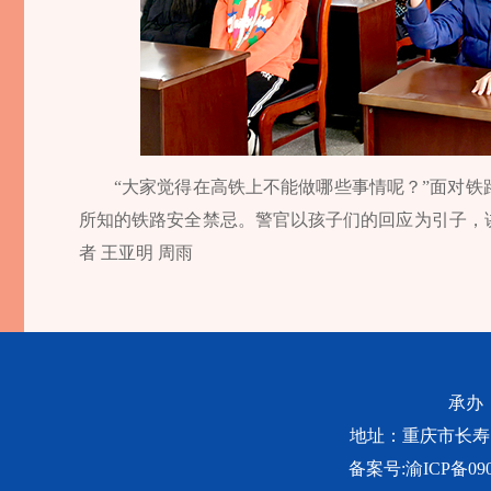
“大家觉得在高铁上不能做哪些事情呢？”面对
所知的铁路安全禁忌。警官以孩子们的回应为引子，
者 王亚明 周雨
承办
地址：重庆市长寿区桃源
备案号:
渝ICP备090