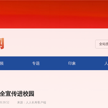
全站
频
专题
印象
全宣传进校园
20:39:52
来源：
人人长寿客户端