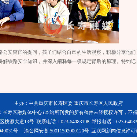
铁路公安警官的提问，孩子们结合自己的生活观察，积极分享他们
讲解铁路安全知识，并深入阐释每一项规定背后的原理。特约记
主办：中共重庆市长寿区委 重庆市长寿区人民政府
：长寿区融媒体中心 (本站所刊发的所有稿件未经授权许可，不得
大道13号 联系电话：023-64083198 举报电话：023-640831
49031号
渝公网安备 50011502000120号
互联网新闻信息许可证号：