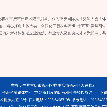
发展大会将在重庆市长寿区隆重启幕。作为重庆国际人才交流大会主体
题，精心打造主体大会，全国化工新材料产业“十五五”发展研讨
国内外新材料领域企业翘楚、行业专家及顶尖人才齐聚长寿，共
主办：中共重庆市长寿区委 重庆市长寿区人民政府
：长寿区融媒体中心 (本站所刊发的所有稿件未经授权许可，不得
大道13号 联系电话：023-64083198 举报电话：023-640831
49031号
渝公网安备 50011502000120号
互联网新闻信息许可证号：