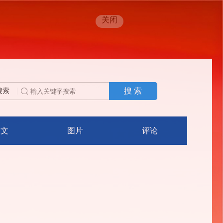
关闭
搜 索
搜索
人文
图片
评论