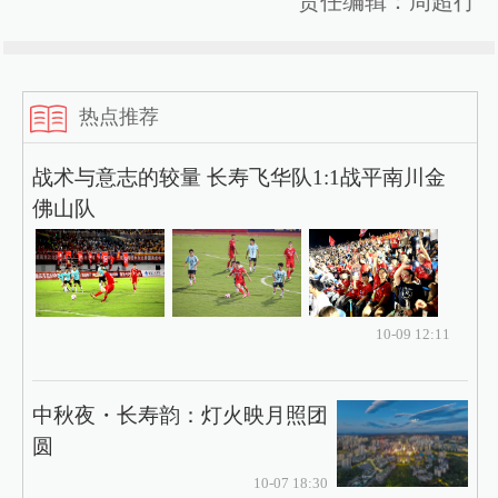
责任编辑：周超行
热点推荐
战术与意志的较量 长寿飞华队1:1战平南川金
佛山队
10-09 12:11
中秋夜・长寿韵：灯火映月照团
圆
10-07 18:30