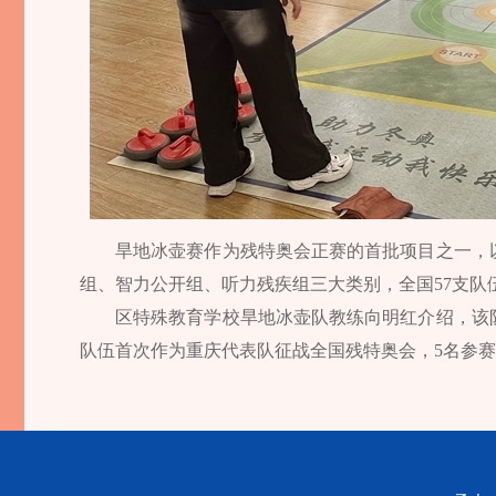
旱地冰壶赛作为残特奥会正赛的首批项目之一，
组、智力公开组、听力残疾组三大类别，全国57支队伍
区特殊教育学校旱地冰壶队教练向明红介绍，该队
队伍首次作为重庆代表队征战全国残特奥会，5名参赛