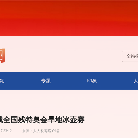
全站
频
专题
印象
战全国残特奥会旱地冰壶赛
17:33:12
来源：
人人长寿客户端