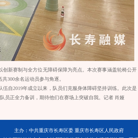
以创新赛制与全方位无障碍保障为亮点。本次赛事涵盖轮椅公开
共300余名运动员参与角逐。
伍自2019年成立以来，队员们克服身体障碍坚持训练。此次是
队员正全力备训，期待他们在赛场上突破自我。记者 肖娅
主办：中共重庆市长寿区委 重庆市长寿区人民政府