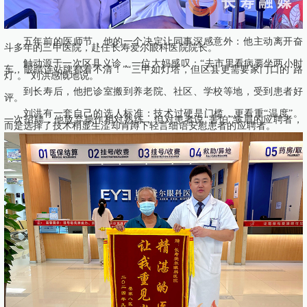
五年前的医师节，他的一个决定让同事深感意外：他主动离开奋
斗多年的三甲医院，赴任长寿爱尔眼科医院院长。
触动源于一次区县义诊，一位大妈感叹：“去市里看病要坐两小时
车，眼睛连站牌都看不清！”“三甲如灯塔，但区县更需要家门口的‘路
灯’。”刘洪感慨地说。
到长寿后，他把诊室搬到养老院、社区、学校等地，受到患者好
评。
刘洪有一套自己的选人标准：技术过硬是门槛，更看重“温度”。
一次招聘，他放弃操作相对熟练，但对患者说“害怕”皱眉的应聘者，
而是选择了技术稍显生涩却肯蹲下轻言细语安慰患者的应聘者。