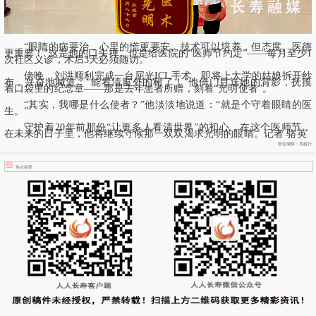
“眼睛的病要治，心里的慌更要安。技术可以培养，但态度、医德
更重要！”这是他的口头禅，也是给医院的“医师节约定”——每月至少1
次社区义诊，术后3天必须随访。
傍晚，刘洪顺利完成一台屈光ICL手术。即将上大学的姑娘拆开纱
布，兴奋地喊道：“能看清窗外的树了！”他倚门目送她的背影，抚摸
着口袋里的纪念章——那是去年患者所赠，刻着“光明使者”。
“其实，我哪是什么使者？”他淡淡地说道：“就是个守着眼睛的医
生。”
守护着20年前那份“让更多人看清世界”的初心，在这个医师节，
在未来的日子里，他将继续守候那一双双渴求光明的眼睛。记者 骆英
责任编辑：周超行
热点推荐