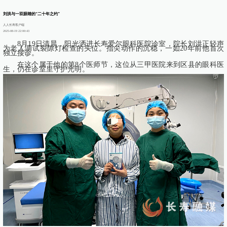
刘洪与一双眼睛的“二十年之约”
人人长寿客户端
2025-08-19 22:00:43
8月19日清晨，阳光洒进长寿爱尔眼科医院诊室，院长刘洪正轻声
为老人调试裂隙灯检查的头位。指尖动作的沉稳，一如20年前他首次
独立接诊。
在这个属于他的第8个医师节，这位从三甲医院来到区县的眼科医
生，仍在诊室里守护光明。