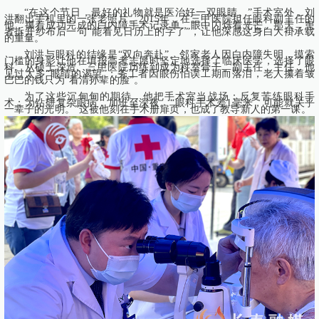
“在这个节日，最好的礼物就是医治好一双眼睛。”手术室外，刘
洪翻出手机里的一张老照片。2015年，在三甲医院担任眼科副主任的
他，攥着成功完成的白内障手术记录单，眼中闪烁着光芒。那天，患
者拆开纱布后一句“能看见日历上的字了”，让他深感这身白大褂承载
的重量。
刘洪与眼科的结缘是“双向奔赴”。邻家老人因白内障失明，摸索
门槛的身影让他在填报高考志愿时坚定地选择了临床医学，选择了眼
科。从硕士深造、三甲医院历练到成为科室骨干、副主任、主任，他
见过太多“眼睛的渴望”：务工者因眼伤怕误工期而落泪，老人攥着皱
巴巴的钱只为“看清孙辈的脸”。
为了这些沉甸甸的期待，他把手术室当战场：反复苦练眼科手
术；为钻研复杂眼病，加班至深夜。“眼科手术差1毫米，可能就关乎
一辈子的光明。”这被他刻在手术册扉页，也成了教导新人的第一课。