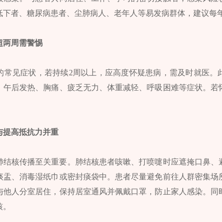
低下者、糖尿病患者、尘肺病人、老年人等易发病群体，建议每
超两周需警惕
的常见症状，若持续2周以上，应高度怀疑患病，需及时就医。
、午后发热、胸痛、疲乏无力、体重减轻、呼吸困难等症状。若
与提高抵抗力并重
肺结核传播至关重要。肺结核患者咳嗽、打喷嚏时应遮掩口鼻、
痰盂、消毒湿纸巾或密封痰袋中。患者尽量避免前往人群密集场
与他人分室居住，保持居室通风并佩戴口罩，防止家人感染。同
核。