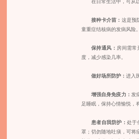
在日常生活中，可从
接种卡介苗：
这是预
童重症结核病的发病风险
保持通风：
房间需常
度，减少感染几率。
做好场所防护：
进入
增强自身免疫力：
发
足睡眠，保持心情愉悦，
患者自我防护：
处于
罩；切勿随地吐痰，可将