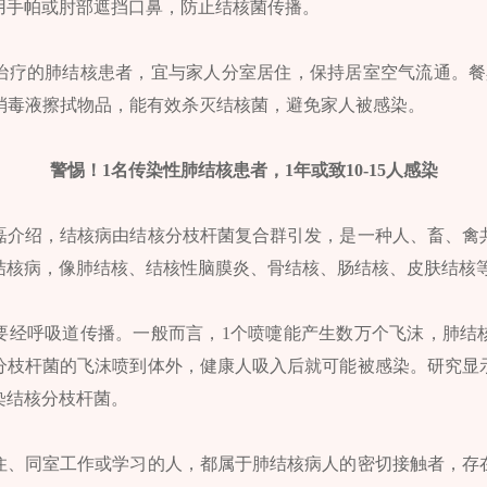
用手帕或肘部遮挡口鼻，防止结核菌传播。
治疗的肺结核患者，宜与家人分室居住，保持居室空气流通。餐
含氯消毒液擦拭物品，能有效杀灭结核菌，避免家人被感染。
警惕！1名传染性肺结核患者，1年或致10-15人感染
磊介绍，结核病由结核分枝杆菌复合群引发，是一种人、畜、禽
结核病，像肺结核、结核性脑膜炎、骨结核、肠结核、皮肤结核
要经呼吸道传播。一般而言，1个喷嚏能产生数万个飞沫，肺结
分枝杆菌的飞沫喷到体外，健康人吸入后就可能被感染。研究显示
感染结核分枝杆菌。
住、同室工作或学习的人，都属于肺结核病人的密切接触者，存