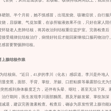
或‘气管炎’，从而造成误诊。若咳嗽、咳痰持续两周以上，就应排
身体硬朗。半个月前，她不慎感冒，出现发烧、咳嗽症状，自行服
发烧，且咳嗽、气促加重，在诊所输液效果不佳，只好在家人陪
度怀疑老人患肺结核，将其收治到结核重症监护室。完善检查后
需接受规律抗结核治疗，病情好转后才能回家继续口服药物治疗
复感冒要警惕肺结核。
肾上腺结核作祟
为结核病。”近日，41岁的李川（化名）感叹道。李川是外地人，在
明显变黑，面部、手背、掌纹、牙龈、口腔粘膜等暴露部位尤为
他突然感到身体极度乏力，还伴有头晕、呕吐，甚至无法下床。
。治疗期间，医生发现李川面部黝黑、唇及牙龈发紫、掌纹加深
能减退，建议完善激素检查。检查后，确诊为原发性肾上腺功能