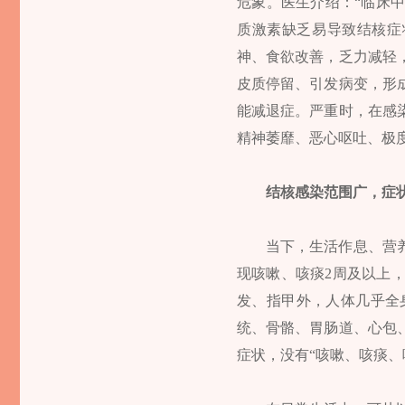
危象。医生介绍：“临床
质激素缺乏易导致结核症
神、食欲改善，乏力减轻
皮质停留、引发病变，形
能减退症。严重时，在感
精神萎靡、恶心呕吐、极
结核感染范围广，症
当下，生活作息、营
现咳嗽、咳痰2周及以上
发、指甲外，人体几乎全
统、骨骼、胃肠道、心包
症状，没有“咳嗽、咳痰