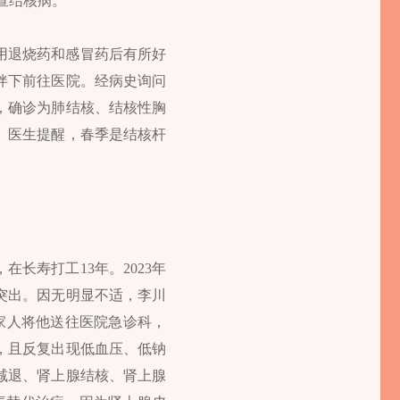
查结核病。”
用退烧药和感冒药后有所好
伴下前往医院。经病史询问
，确诊为肺结核、结核性胸
。医生提醒，春季是结核杆
长寿打工13年。2023年
突出。因无明显不适，李川
家人将他送往医院急诊科，
，且反复出现低血压、低钠
减退、肾上腺结核、肾上腺