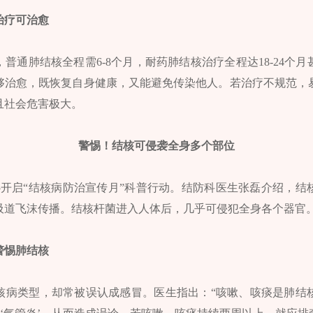
治疗可治愈
普通肺结核全程需6-8个月，耐药肺结核治疗全程达18-24个
够治愈，既恢复自身健康，又能避免传染他人。若治疗不规范，
且社会危害极大。
警惕！结核可侵袭全身多个部位
中心开启“结核病防治宣传月”科普行动。结防科医生张磊介绍，
吸道飞沫传播。结核杆菌进入人体后，几乎可侵犯全身各个器官
警惕肺结核
核病类型，却常被误认成感冒。医生指出：“咳嗽、咳痰是肺结