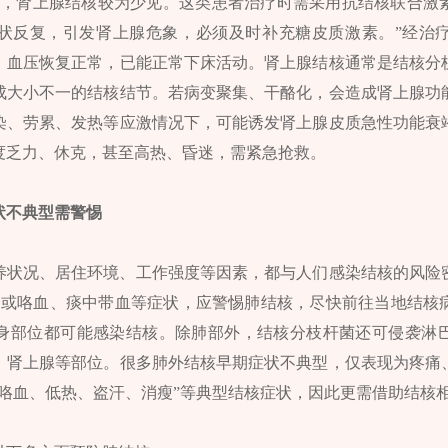
中，肾上腺结核较为少见。这类患者治疗时需采用抗结核联合激
状反复，引发肾上腺危象，必须及时补充糖皮质激素。”经治
，血压恢复正常，已能正常下床活动。肾上腺结核通常是结核分
成大小不一的结核结节。若病变聚集、干酪化，会造成肾上腺功
染、劳累、发热等应激情况下，可能诱发肾上腺皮质急性功能衰
度乏力、休克，甚至高热、昏迷，需紧急抢救。
状不典型需警惕
养状况、居住环境、工作强度等因素，都与人们感染结核的风险
，或咯血、痰中带血等症状，应警惕肺结核，尽快前往当地结核
身部位都可能感染结核。除肺部外，结核分枝杆菌还可侵袭淋
、肾上腺等部位。很多肺外结核早期症状不典型，仅表现为疼痛
、咯血、低热、盗汗、消瘦”等典型结核症状，因此更需借助结核