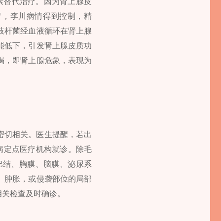
素替代治疗。因为肾上腺皮
疗，李川病情得到控制，精
枝杆菌经血液循环在肾上腺
能低下，引发肾上腺皮质功
竭，即肾上腺危象，表现为
密切相关。医生提醒，若出
病定点医疗机构就诊。除毛
巴结、胸膜、脑膜、泌尿系
、肿胀，或侵袭部位的局部
相关检查及时确诊。