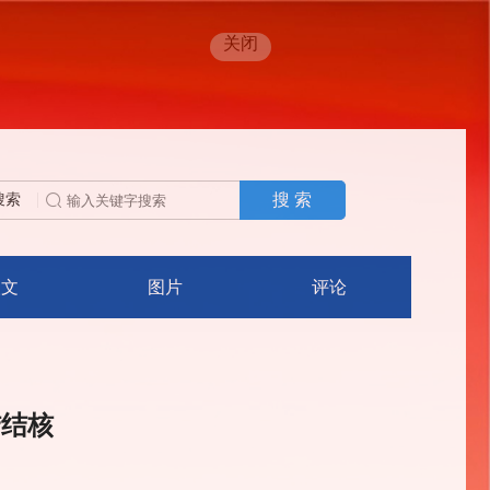
关闭
搜 索
搜索
人文
图片
评论
结结核