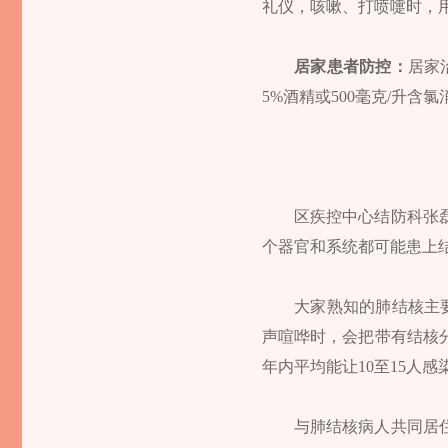
礼仪，咳嗽、打喷嚏时，
居家患者防控：
居家
5%酒精或500毫克/升
区疾控中心结防科张
个器官和系统都可能患上
大家熟知的肺结核主
声喧哗时，会把带有结核
年内平均能让10至15人
与肺结核病人共同居