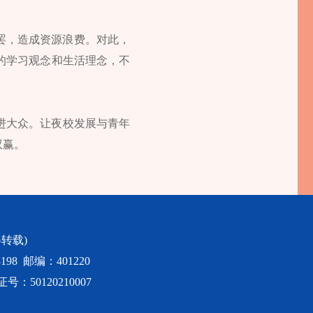
罢，造成资源浪费。对此，
的学习观念和生活理念，不
。
进大众。让夜校发展与青年
双赢。
转载)
98 邮编：401220
50120210007