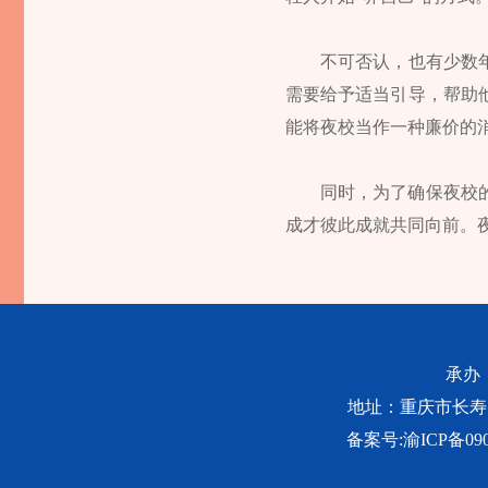
不可否认，也有少数
需要给予适当引导，帮助
能将夜校当作一种廉价的
同时，为了确保夜校
成才彼此成就共同向前。
承办
地址：重庆市长寿区桃源
备案号:
渝ICP备090