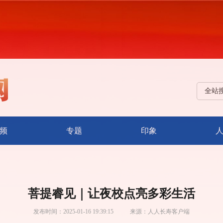
全站
频
专题
印象
菩提睿见｜让夜校点亮多彩生活
发布时间：
2025-01-16 19:39:15
来源：
人人长寿客户端