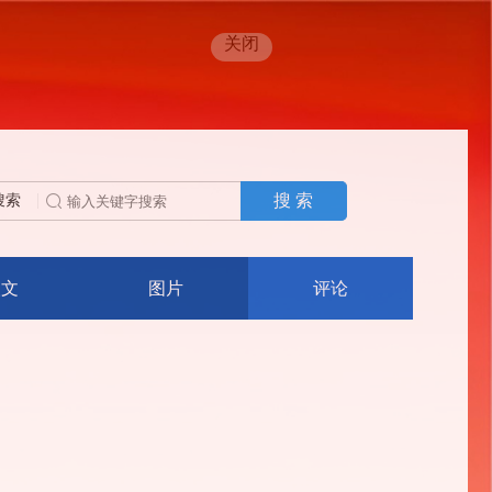
关闭
搜 索
搜索
人文
图片
评论