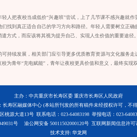
年轻人把夜校当成低价“兴趣班”尝试，上了几节课不感兴趣就作
他们找到真正适合自己的学习方向和路径。年轻人需要树立正确
消遣方式，而应该将其视为提升自己、实现人生价值的重要途径
的可持续发展，相关部门应引导更多优质教育资源与文化服务走
夜校为青年“充电赋能”，青年让夜校更具价值和意义，最终实现
主办：中共重庆市长寿区委 重庆市长寿区人民政府
：长寿区融媒体中心 (本站所刊发的所有稿件未经授权许可，不得
大道13号 联系电话：023-64083198 举报电话：023-640831
49031号
渝公网安备 50011502000120号
互联网新闻信息许可证号：
技术支持: 华龙网