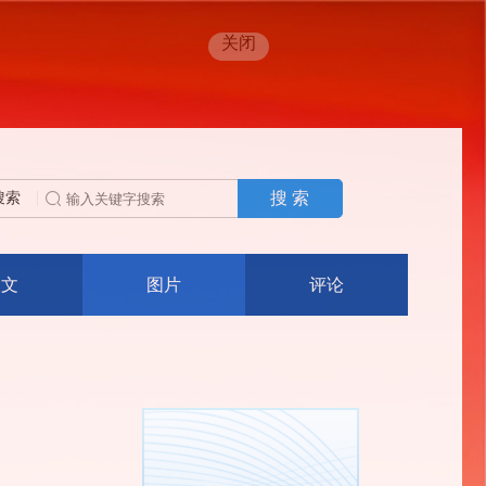
关闭
搜 索
搜索
人文
图片
评论