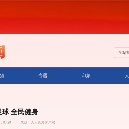
全站
频
专题
印象
足球 全民健身
15:03:20
来源：
人人长寿客户端