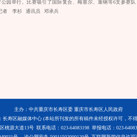
体育公园举行。比赛吸引了国际复合、梅塞尔、重钢等6支参赛队
记者 李杉 通讯员 邓承兵
主办：中共重庆市长寿区委 重庆市长寿区人民政府
：长寿区融媒体中心 (本站所刊发的所有稿件未经授权许可，不得
大道13号 联系电话：023-64083198 举报电话：023-640831
49031号
渝公网安备 50011502000120号
互联网新闻信息许可证号：