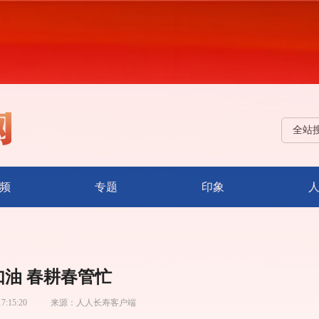
全站
频
专题
印象
如油 春耕春管忙
17:15:20
来源：
人人长寿客户端