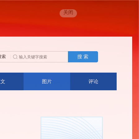
关闭
搜 索
搜索
人文
图片
评论