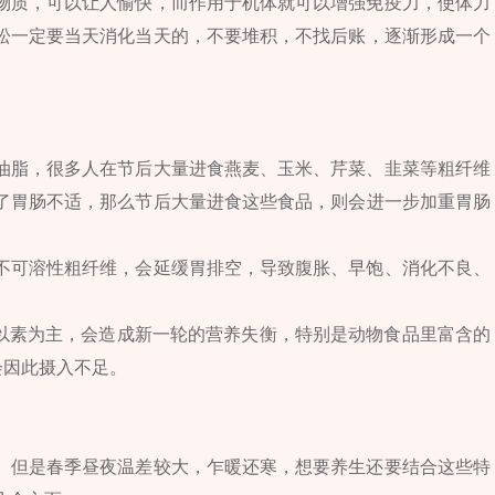
物质，可以让人愉快，而作用于机体就可以增强免疫力，使体力
松一定要当天消化当天的，不要堆积，不找后账，逐渐形成一个
油脂，很多人在节后大量进食燕麦、玉米、芹菜、韭菜等粗纤维
了胃肠不适，那么节后大量进食这些食品，则会进一步加重胃肠
不可溶性粗纤维，会延缓胃排空，导致腹胀、早饱、消化不良、
为以素为主，会造成新一轮的营养失衡，特别是动物食品里富含的
会因此摄入不足。
。但是春季昼夜温差较大，乍暖还寒，想要养生还要结合这些特