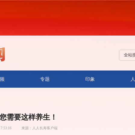
全站
频
专题
印象
您需要这样养生！
17:53:16
来源：
人人长寿客户端