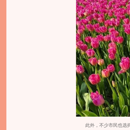
此外，不少市民也选