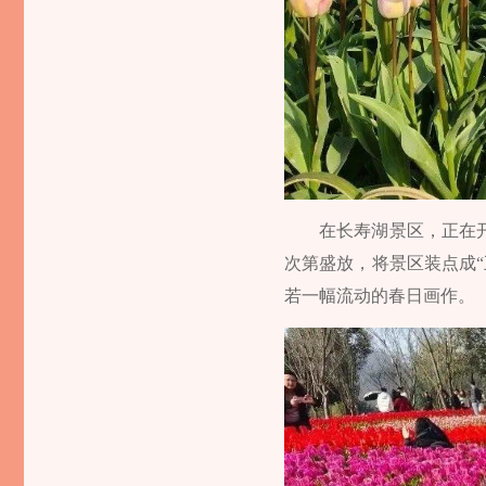
在长寿湖景区，正在开
次第盛放，将景区装点成
若一幅流动的春日画作。