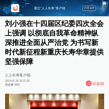
通过“人人长寿”客户端
打开APP
刘小强在十四届区纪委四次全会
上强调 以彻底自我革命精神纵
深推进全面从严治党 为书写新
时代新征程新重庆长寿华章提供
坚强保障
人人长寿客户端
2024-01-26 20:25:39
听新闻
浏览量 6881