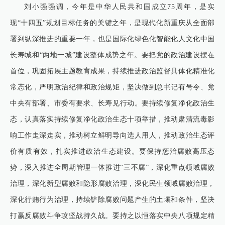
刘小强强调，今年是中华人民共和国成立75周年，是实
现“十四五”规划目标任务的关键之年，是现代化新重庆从全面部
署到纵深推进的重要一年，也是国际化绿色化智能化人文化中国
长寿城和“两地一城”建设整体成势之年。要把党的政治建设摆在
首位，巩固拓展主题教育成果，持续推进政治监督具体化精准化
常态化，严明政治纪律和政治规矩，坚决做到总书记有号令、党
中央有部署、市委有要求、长寿见行动。要持续修复净化政治生
态，认真落实持续修复净化政治生态十项举措，推动肃清流毒影
响工作走深走实，推动树立鲜明导向选人用人，推动政治生态评
价有质有效，扎实推进政治生态建设。要保持惩治腐败高压态
势，深入推进全周期管理一体推进“三不腐”，深化重点领域腐败
治理，深化新型腐败和隐形腐败治理，深化民生领域腐败治理，
深化行贿行为治理，持续铲除腐败问题产生的土壤和条件，坚决
打赢反腐败斗争攻坚战持久战。要持之以恒落实中央八项规定精