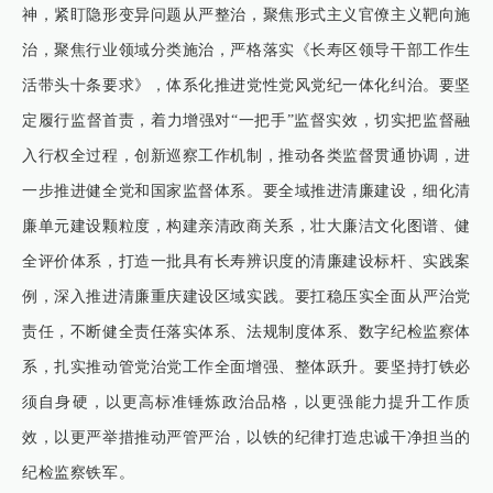
神，紧盯隐形变异问题从严整治，聚焦形式主义官僚主义靶向施
治，聚焦行业领域分类施治，严格落实《长寿区领导干部工作生
活带头十条要求》，体系化推进党性党风党纪一体化纠治。要坚
定履行监督首责，着力增强对“一把手”监督实效，切实把监督融
入行权全过程，创新巡察工作机制，推动各类监督贯通协调，进
一步推进健全党和国家监督体系。要全域推进清廉建设，细化清
廉单元建设颗粒度，构建亲清政商关系，壮大廉洁文化图谱、健
全评价体系，打造一批具有长寿辨识度的清廉建设标杆、实践案
例，深入推进清廉重庆建设区域实践。要扛稳压实全面从严治党
责任，不断健全责任落实体系、法规制度体系、数字纪检监察体
系，扎实推动管党治党工作全面增强、整体跃升。要坚持打铁必
须自身硬，以更高标准锤炼政治品格，以更强能力提升工作质
效，以更严举措推动严管严治，以铁的纪律打造忠诚干净担当的
纪检监察铁军。